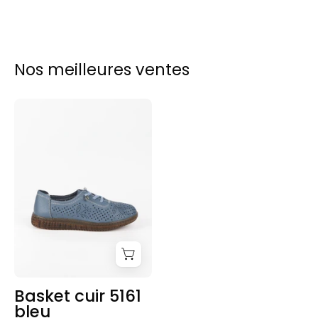
Nos meilleures ventes
Clara Q.
Basket
cuir
J’ai trouvé une veste d’hiver chaude et
stylée, enfin ! Les coupes sont bien
5161
pensées et les matières agréables à
bleu
porter.
Justine W.
Basket cuir 5161
Mon colis est arrivé super rapidement, tout
bleu