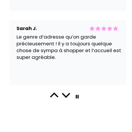
Sarah J.
Le genre d’adresse qu’on garde
précieusement ! Il y a toujours quelque
chose de sympa à shopper et l’accueil est
super agréable.
Anaïs N.
Franchement, je suis bluffée par la qualité
des vêtements. J’ai pris une blouse rayée
et elle est encore nickel après plusieurs
lavages.