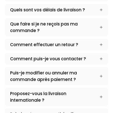
Quels sont vos délais de livraison ?
Que faire si je ne reçois pas ma
commande ?
Comment effectuer un retour ?
Comment puis-je vous contacter ?
Puis-je modifier ou annuler ma
commande après paiement ?
Proposez-vous la livraison
Émilie T.
internationale ?
J’ai enfin trouvé un magasin avec des
vêtements tendance à prix raisonnable !