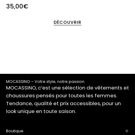
était bien emballé et les vêtements sont
35,00€
encore plus beaux en vrai. Super
expérience d’achat !
DÉCOUVRIR
MOCASSINO – Votre style, notre passion.
MOCASSINO, c’est une sélection de vêtements et
chaussures pensés pour toutes les femmes.
Tendance, qualité et prix accessibles, pour un
look unique en toute saison.
Boutique