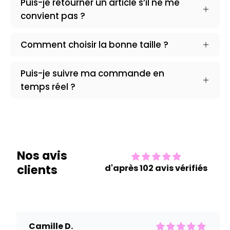
Puis-je retourner un article s’il ne me
Mon ensemble pantalon gris fait fureur à
convient pas ?
chaque fois que je le porte.
Comment choisir la bonne taille ?
Puis-je suivre ma commande en
temps réel ?
Stéphanie V.
J’adore cette boutique ! Les vêtements
sont stylés, abordables et de super
qualité. J’y vais dès que j’ai envie de
nouveautés.
Nos avis
clients
d'après 102 avis vérifiés
Camille D.