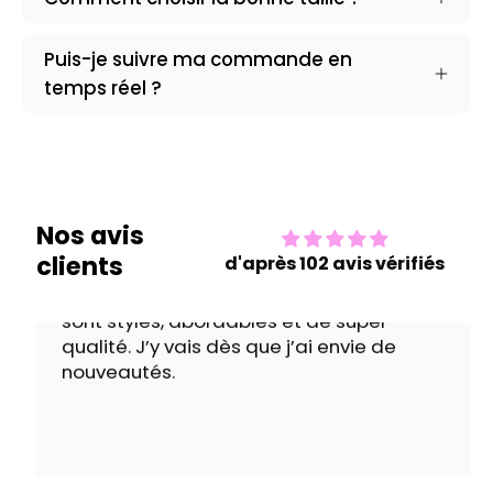
Puis-je suivre ma commande en
temps réel ?
Stéphanie V.
J’adore cette boutique ! Les vêtements
sont stylés, abordables et de super
qualité. J’y vais dès que j’ai envie de
nouveautés.
Nos avis
clients
d'après 102 avis vérifiés
Camille D.
Une vraie belle découverte ! J’ai
commandé un ensemble en ligne et la
coupe est parfaite. Je reviendrai sans