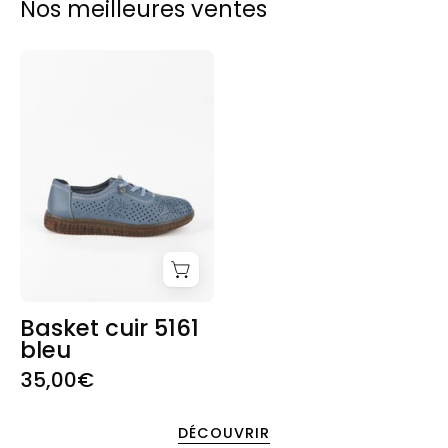
Nos meilleures ventes
Clara Q.
Basket
cuir
J’ai trouvé une veste d’hiver chaude et
stylée, enfin ! Les coupes sont bien
5161
pensées et les matières agréables à
bleu
porter.
Justine W.
Basket cuir 5161
Mon colis est arrivé super rapidement, tout
bleu
était bien emballé et les vêtements sont
35,00€
encore plus beaux en vrai. Super
expérience d’achat !
DÉCOUVRIR