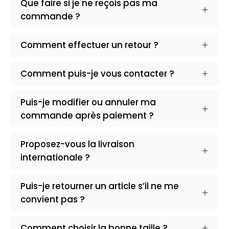
Que faire si je ne reçois pas ma
commande ?
Comment effectuer un retour ?
Comment puis-je vous contacter ?
Puis-je modifier ou annuler ma
commande après paiement ?
Proposez-vous la livraison
Émilie T.
internationale ?
J’ai enfin trouvé un magasin avec des
vêtements tendance à prix raisonnable !
Puis-je retourner un article s’il ne me
Mon ensemble pantalon gris fait fureur à
convient pas ?
chaque fois que je le porte.
Comment choisir la bonne taille ?