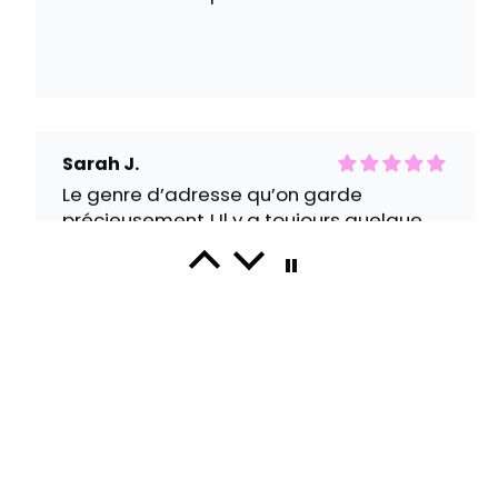
Sarah J.
Le genre d’adresse qu’on garde
précieusement ! Il y a toujours quelque
chose de sympa à shopper et l’accueil est
super agréable.
Anaïs N.
Franchement, je suis bluffée par la qualité
des vêtements. J’ai pris une blouse rayée
et elle est encore nickel après plusieurs
lavages.